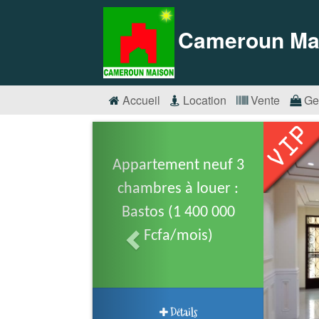
Cameroun Ma
Accueil
Location
Vente
Ge
Appartement neuf 3
chambres à louer :
Bastos (1 400 000
Fcfa/mois)
Détails