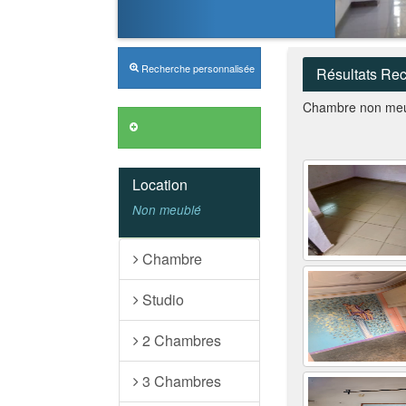
Recherche personnalisée
Résultats Re
Chambre non meu
Annonces VIP
Location
Non meublé
Chambre
Studio
2 Chambres
3 Chambres