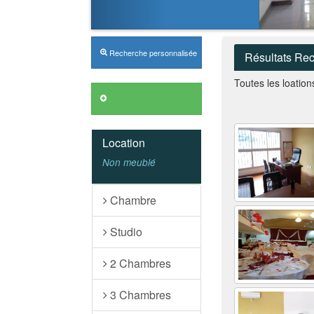
Recherche personnalisée
Résultats Re
Toutes les loatio
Annonces VIP
Location
Non meublé
Chambre
Studio
2 Chambres
3 Chambres