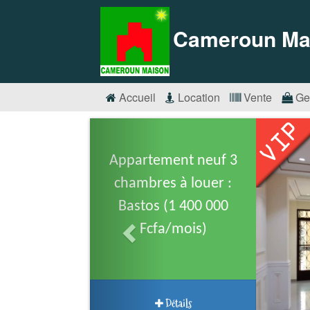
Cameroun Ma
Accueil
Location
Vente
Ge
Appartement neuf 3
chambres à louer :
Bastos (1 400 000
Fcfa/mois)
Détails