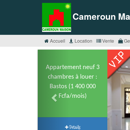
Cameroun Ma
Accueil
Location
Vente
Ge
Appartement neuf 3
chambres à louer :
Bastos (1 400 000
Fcfa/mois)
Détails