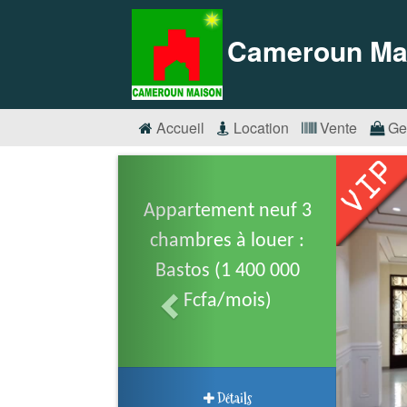
Cameroun Ma
Accueil
Location
Vente
Ge
Appartement neuf 3
chambres à louer :
Bastos (1 400 000
Fcfa/mois)
Détails