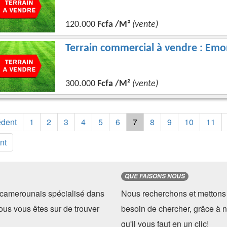
120.000
Fcfa /M²
(vente)
Terrain commercial à vendre : Emo
300.000
Fcfa /M²
(vente)
édent
1
2
3
4
5
6
7
8
9
10
11
nt
QUE FAISONS NOUS
camerounais spécialisé dans
Nous recherchons et mettons 
ous vous êtes sur de trouver
besoin de chercher, grâce à n
qu'il vous faut en un clic!