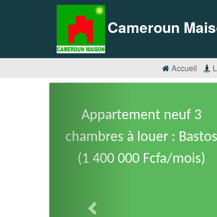
Cameroun Mais
Accueil
L
Appartement neuf 3
chambres à louer : Basto
(1 400 000 Fcfa/mois)