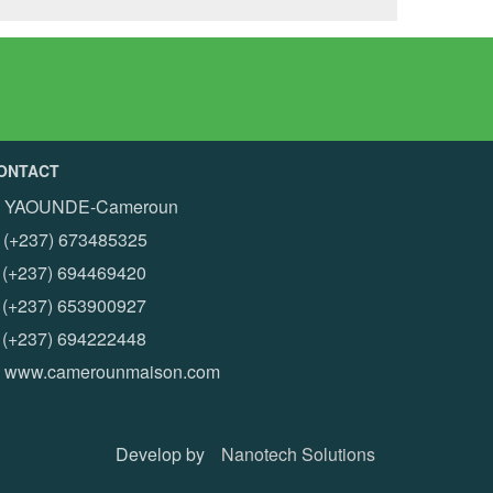
ONTACT
YAOUNDE-Cameroun
(+237) 673485325
+237) 694469420
+237) 653900927
+237) 694222448
www.camerounmaison.com
Develop by
Nanotech Solutions