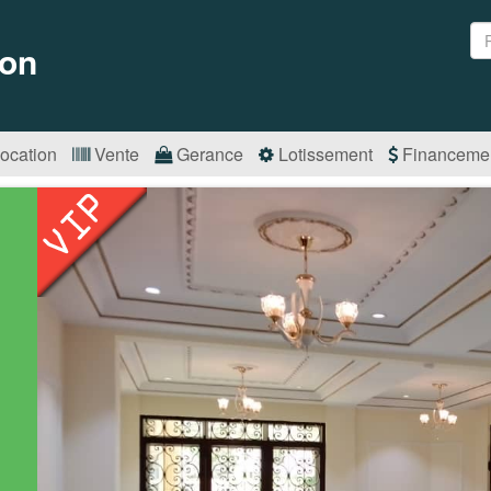
on
ocation
Vente
Gerance
Lotissement
Financeme
s