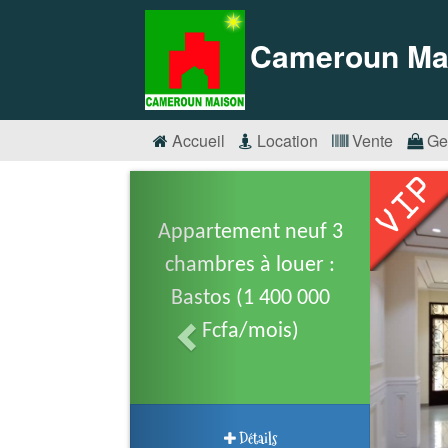
Cameroun Ma
Accueil
Location
Vente
Ge
Appartement neuf 3
chambres à louer :
Bastos (1 400 000
Fcfa/mois)
Détails