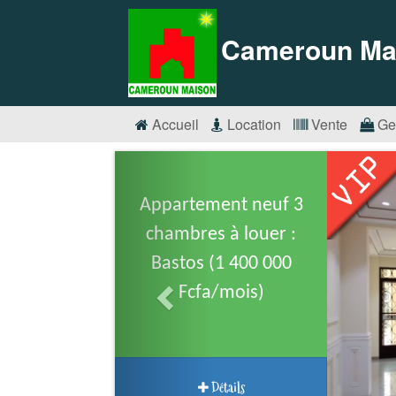
Cameroun Ma
Accueil
Location
Vente
Ge
Appartement neuf 3
chambres à louer :
Bastos (1 400 000
Fcfa/mois)
Détails