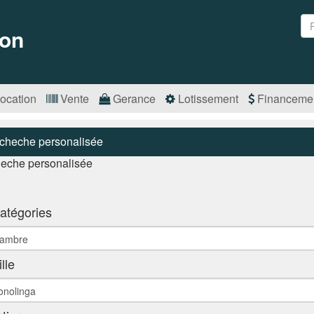
on
ocation
Vente
Gerance
Lotissement
Financeme
cheche personalisée
eche personalisée
atégories
ille