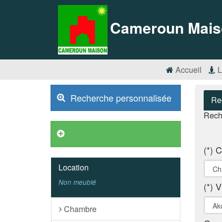
Cameroun Mais
Accueil
L
Recherche personnalisée
Re
Rech
C
(*)
Location
Non meublé
V
(*)
Chambre