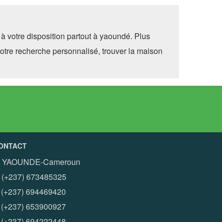
à votre disposition partout à yaoundé. Plus
otre recherche personnalisé, trouver la maison
ONTACT
YAOUNDE-Cameroun
(+237) 673485325
+237) 694469420
+237) 653900927
+237) 694222448