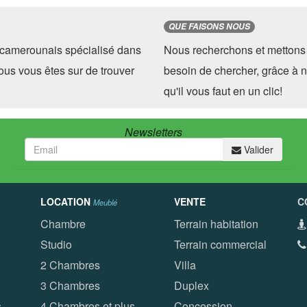
QUE FAISONS NOUS
camerounais spécialisé dans
Nous recherchons et mettons 
ous vous êtes sur de trouver
besoin de chercher, grâce à n
qu'il vous faut en un clic!
Newsletters
Valider
LOCATION
VENTE
C
Meublé
Chambre
Terrain habitation
Studio
Terrain commercial
2 Chambres
Villa
(
3 Chambres
Duplex
(
s
4 Chambres et plus
Concession
(