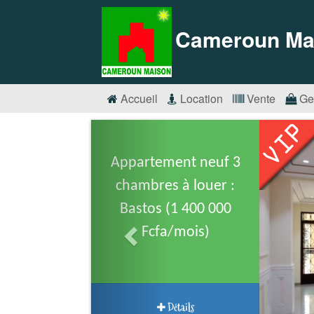
Cameroun Ma
Accueil
Location
Vente
Ge
Appartement neuf 3
chambres à louer :
Bastos (1 400 000
Fcfa/mois)
Détails