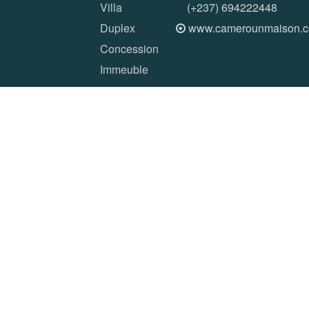
Villa
(+237) 694222448
Duplex
www.camerounmaison.
Concession
Immeuble