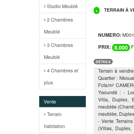
Studio Meublé
TERRAIN À VE
›
2 Chambres
Meublé
NUMERO:
M001
3 Chambres
PRIX:
F
8.000
Meublé
DETAILS
4 Chambres et
Terrain à vendr
Quartier : Nkouab
plus
Fcfa/m² CAMERO
Yaoundé : - Lo
Villa, Duplex,
Vente
meublée (Chambr
meublée, Duplex
Terrain
- Vente Terrains
habitation
(Villas, Duplex