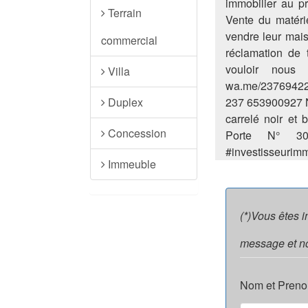
immobilier au p
Terrain
Vente du matérie
vendre leur mais
commercial
réclamation de 
vouloir nous 
Villa
wa.me/23769422
Duplex
237 653900927 N
carrelé noir et
Concession
Porte N° 302
#investisseurim
Immeuble
(*)Vous êtes 
message et no
Nom et Preno