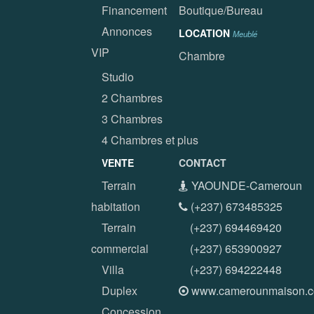
Financement
Boutique/Bureau
Annonces
LOCATION
Meublé
VIP
Chambre
Studio
2 Chambres
3 Chambres
4 Chambres et plus
VENTE
CONTACT
Terrain
YAOUNDE-Cameroun
habitation
(+237) 673485325
Terrain
(+237) 694469420
commercial
(+237) 653900927
Villa
(+237) 694222448
Duplex
www.camerounmaison.
Concession