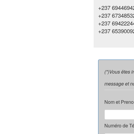
+237 69446942
+237 6734853
+237 6942224
+237 6539009
(*)Vous êtes 
message et no
Nom et Preno
Numéro de Té