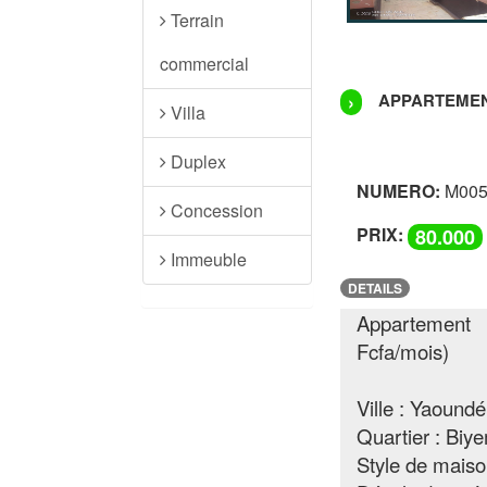
Terrain
commercial
APPARTEMENT
›
Villa
Duplex
NUMERO:
M005
Concession
PRIX:
80.000
Immeuble
DETAILS
Appartement
Fcfa/mois)
Ville : Yaoundé
Quartier : Biy
Style de mais