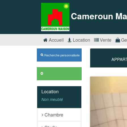
Cameroun Ma
Accueil
Location
Vente
Ge
Recherche personnalisée
APPART
Annonces VIP
Précédent
Location
Non meublé
Chambre