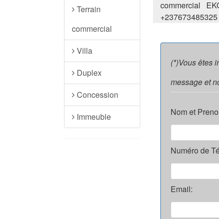
commercial EK
Terrain
+237673485325
commercial
Villa
(*)Vous êtes 
Duplex
message et no
Concession
Nom et Preno
Immeuble
Numéro de Té
Email: