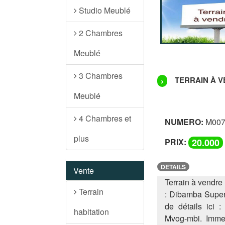
Studio Meublé
2 Chambres
Meublé
3 Chambres
TERRAIN À VE
›
Meublé
4 Chambres et
NUMERO:
M007
plus
PRIX:
20.000
DETAILS
Vente
Terrain à vendre
Terrain
: Dibamba Superfi
de détails ici
habitation
Mvog-mbi. Imme