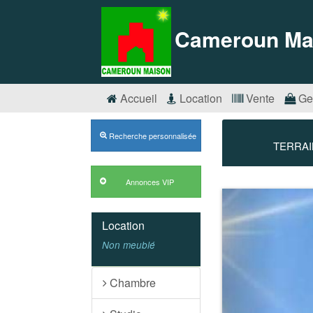
Cameroun Ma
Accueil
Location
Vente
Ge
Recherche personnalisée
TERRAIN
Annonces VIP
Précédent
Location
Non meublé
Chambre