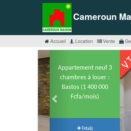
Cameroun Ma
Accueil
Location
Vente
Ge
Appartement neuf 3
chambres à louer :
Bastos (1 400 000
Fcfa/mois)
Détails