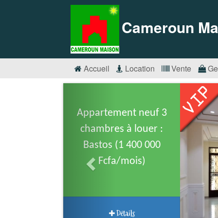
Cameroun Ma
Accueil
Location
Vente
Ge
Appartement neuf 3
chambres à louer :
Bastos (1 400 000
Fcfa/mois)
Détails