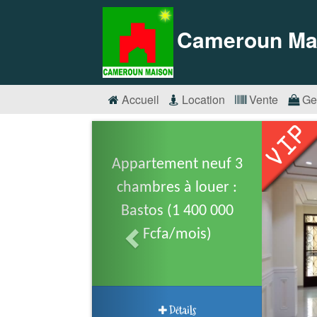
Cameroun Ma
Accueil
Location
Vente
Ge
Appartement neuf 3
chambres à louer :
Bastos (1 400 000
Fcfa/mois)
Détails